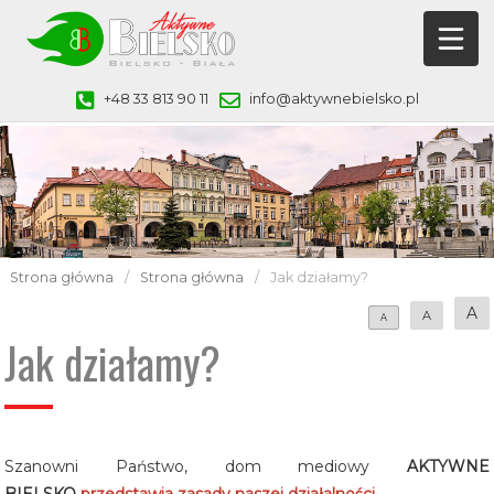
+48 33 813 90 11
info@aktywnebielsko.pl
Strona główna
/
Strona główna
/
Jak działamy?
A
A
A
Jak działamy?
Szanowni Państwo, dom mediowy
AKTYWNE